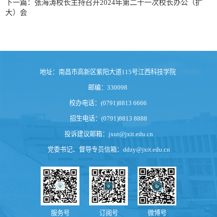
下一篇：张海涛校长主持召开2024年第二十一次校长办公（扩
大）会
地址：南昌市高新区紫阳大道115号江西科技学院
邮编：330098
校办电话：(0791)8813 6666
招生电话：(0791)8813 8888
投诉建议邮箱：
jxut@jxit.edu.cn
党委书记、督导专员信箱：
ddzy@jxit.edu.cn
服务号
订阅号
微博号