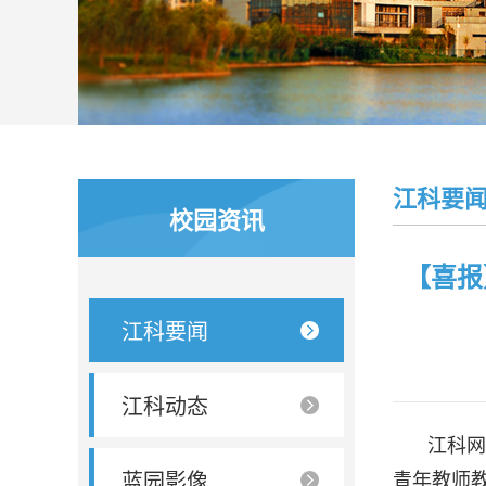
江科要
校园资讯
【喜报
江科要闻
江科动态
江科网
蓝园影像
青年教师