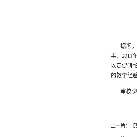
据悉，
事，201
以赛促研
的教学经
审校/
上一篇：【