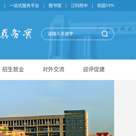
|
|
|
|
一站式服务平台
图书馆
江科附中
校园VPN
招生就业
对外交流
迎评促建