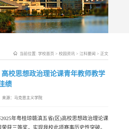
当前位置:
学校首页
>
校园资讯
>
江科要闻
> 正文
区）高校思想政治理论课青年教师教学
佳绩
来源：马克思主义学院
025年粤桂琼赣滇五省(区)高校思想政治理论课
霞荣获三等奖，实现我校此项赛事历史性突破。